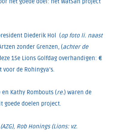
oor het goede doel: het WatSan project
president Diederik Hol (
op foto li. naast
Artzen zonder Grenzen, (
achter de
deze 15e Lions Golfdag overhandigen:
€
t voor de Rohingya’s.
) en Kathy Rombouts (
re.
) waren de
t goede doelen project.
 (AZG), Rob Honings (Lions: vz.