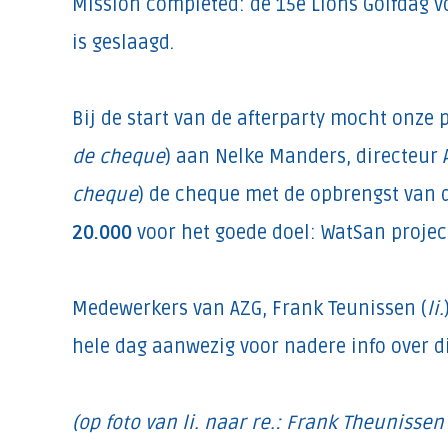
Mission completed: de 15e Lions Golfdag v
is geslaagd.
Bij de start van de afterparty mocht onze 
de cheque
) aan Nelke Manders, directeur 
cheque
) de cheque met de opbrengst van 
20.000
voor het goede doel: WatSan projec
Medewerkers van AZG, Frank Teunissen (
li.
hele dag aanwezig voor nadere info over di
(op foto van li. naar re.: Frank Theunissen